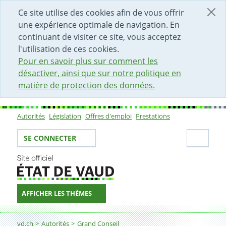
DÉBUT DU CONTENU DE LA PAGE
ACCÈS AU CHAMP DE RECHERCHE
PAGE D'ACCUEIL
FORMULAIRE DE CONTACT
Ce site utilise des cookies afin de vous offrir
une expérience optimale de navigation. En
continuant de visiter ce site, vous acceptez
l'utilisation de ces cookies.
Pour en savoir plus sur comment les
désactiver, ainsi que sur notre politique en
matière de protection des données.
Autorités
Législation
Offres d'emploi
Prestations
Sous-navigation
Votre identité
Secti
SE CONNECTER
AFFICHER LES THÈMES
Fil d'Ariane
vd.ch
Autorités
Grand Conseil