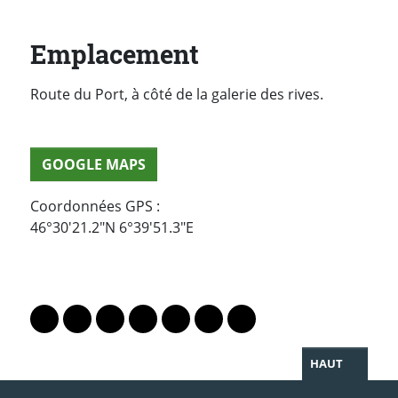
Emplacement
Route du Port, à côté de la galerie des rives.
GOOGLE MAPS
Coordonnées GPS :
46°30'21.2"N 6°39'51.3"E
PARTAGER LA PAGE
Lien vers le profil Mastodon
Lien vers le profil Bluesky
Lien vers le profil Instagram
Lien vers le profil Linkedin
Lien vers le profil Facebook
Lien vers le profil Twitter
Partager par WhatsAp
HAUT