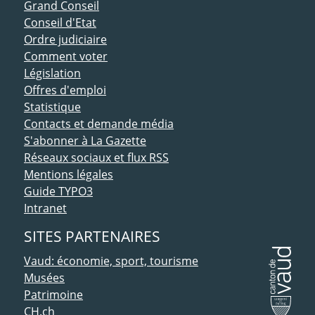
ACCÈS DIRECT
Grand Conseil
Conseil d'Etat
Ordre judiciaire
Comment voter
Législation
Offres d'emploi
Statistique
Contacts et demande média
S'abonner à La Gazette
Réseaux sociaux et flux RSS
Mentions légales
Guide TYPO3
Intranet
SITES PARTENAIRES
Vaud: économie, sport, tourisme
Musées
Patrimoine
CH.ch