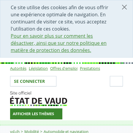
DÉBUT DU CONTENU DE LA PAGE
ACCÈS AU CHAMP DE RECHERCHE
PAGE D'ACCUEIL
FORMULAIRE DE CONTACT
Ce site utilise des cookies afin de vous offrir
une expérience optimale de navigation. En
continuant de visiter ce site, vous acceptez
l'utilisation de ces cookies.
Pour en savoir plus sur comment les
désactiver, ainsi que sur notre politique en
matière de protection des données.
Autorités
Législation
Offres d'emploi
Prestations
Sous-navigation
Votre identité
Secti
SE CONNECTER
AFFICHER LES THÈMES
Fil d'Ariane
vd.ch
Mobilité
Automobile et navigation