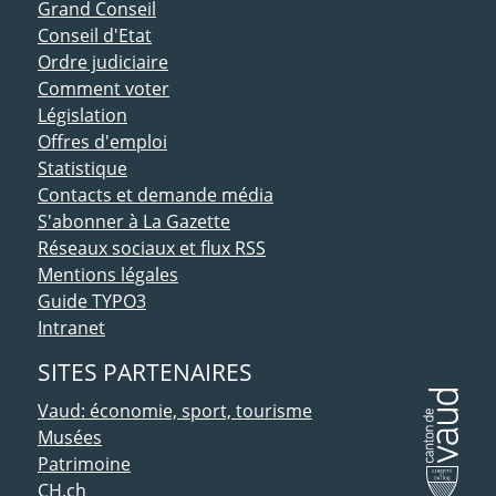
ACCÈS DIRECT
Grand Conseil
Conseil d'Etat
Ordre judiciaire
Comment voter
Législation
Offres d'emploi
Statistique
Contacts et demande média
S'abonner à La Gazette
Réseaux sociaux et flux RSS
Mentions légales
Guide TYPO3
Intranet
SITES PARTENAIRES
Vaud: économie, sport, tourisme
Musées
Patrimoine
CH.ch