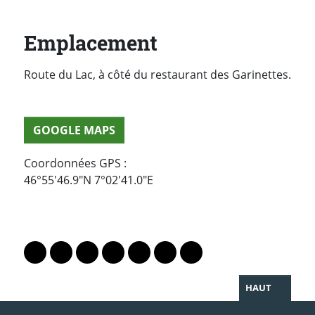
Emplacement
Route du Lac, à côté du restaurant des Garinettes.
GOOGLE MAPS
Coordonnées GPS :
46°55'46.9"N 7°02'41.0"E
PARTAGER LA PAGE
Lien vers le profil Mastodon
Lien vers le profil Bluesky
Lien vers le profil Instagram
Lien vers le profil Linkedin
Lien vers le profil Facebook
Lien vers le profil Twitter
Partager par WhatsAp
HAUT