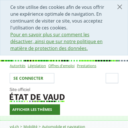
DÉBUT DU CONTENU DE LA PAGE
ACCÈS AU CHAMP DE RECHERCHE
PAGE D'ACCUEIL
FORMULAIRE DE CONTACT
Ce site utilise des cookies afin de vous offrir
une expérience optimale de navigation. En
continuant de visiter ce site, vous acceptez
l'utilisation de ces cookies.
Pour en savoir plus sur comment les
désactiver, ainsi que sur notre politique en
matière de protection des données.
Autorités
Législation
Offres d'emploi
Prestations
Sous-navigation
Votre identité
Secti
SE CONNECTER
AFFICHER LES THÈMES
Fil d'Ariane
vd.ch
Mobilité
Automobile et navigation