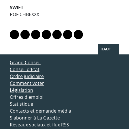
SWIFT
POFICHBEXXX
PARTAGER LA PAGE
Lien vers le profil Mastodon
Lien vers le profil Bluesky
Lien vers le profil Instagram
Lien vers le profil Linkedin
Lien vers le profil Facebook
Lien vers le profil Twitter
Partager par WhatsAp
HAUT
ACCÈS DIRECT
Grand Conseil
Conseil d'Etat
Ordre judiciaire
Comment voter
Législation
Offres d'emploi
Statistique
Contacts et demande média
S'abonner à La Gazette
Réseaux sociaux et flux RSS