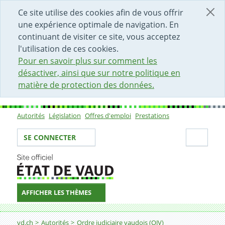
DÉBUT DU CONTENU DE LA PAGE
ACCÈS AU CHAMP DE RECHERCHE
PAGE D'ACCUEIL
FORMULAIRE DE CONTACT
Ce site utilise des cookies afin de vous offrir
une expérience optimale de navigation. En
continuant de visiter ce site, vous acceptez
l'utilisation de ces cookies.
Pour en savoir plus sur comment les
désactiver, ainsi que sur notre politique en
matière de protection des données.
Autorités
Législation
Offres d'emploi
Prestations
Sous-navigation
Votre identité
Secti
SE CONNECTER
AFFICHER LES THÈMES
Fil d'Ariane
Chambre patrimoniale cantonale
vd.ch
Autorités
Ordre judiciaire vaudois (OJV)