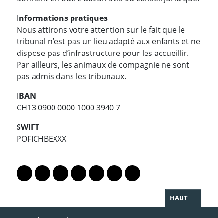
Informations pratiques
Nous attirons votre attention sur le fait que le
tribunal n’est pas un lieu adapté aux enfants et ne
dispose pas d’infrastructure pour les accueillir.
Par ailleurs, les animaux de compagnie ne sont
pas admis dans les tribunaux.
IBAN
CH13 0900 0000 1000 3940 7
SWIFT
POFICHBEXXX
PARTAGER LA PAGE
Lien vers le profil Mastodon
Lien vers le profil Bluesky
Lien vers le profil Instagram
Lien vers le profil Linkedin
Lien vers le profil Facebook
Lien vers le profil Twitter
Partager par WhatsAp
HAUT