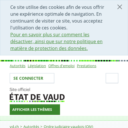
DÉBUT DU CONTENU DE LA PAGE
ACCÈS AU CHAMP DE RECHERCHE
PAGE D'ACCUEIL
FORMULAIRE DE CONTACT
Ce site utilise des cookies afin de vous offrir
une expérience optimale de navigation. En
continuant de visiter ce site, vous acceptez
l'utilisation de ces cookies.
Pour en savoir plus sur comment les
désactiver, ainsi que sur notre politique en
matière de protection des données.
Autorités
Législation
Offres d'emploi
Prestations
Sous-navigation
Votre identité
Secti
SE CONNECTER
AFFICHER LES THÈMES
Fil d'Ariane
Tribunal de prud'hommes de l'Administration cantonal
vd.ch
Autorités
Ordre judiciaire vaudois (OJV)