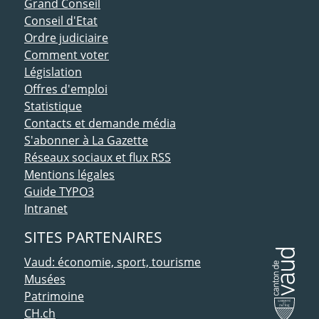
ACCÈS DIRECT
Grand Conseil
Conseil d'Etat
Ordre judiciaire
Comment voter
Législation
Offres d'emploi
Statistique
Contacts et demande média
S'abonner à La Gazette
Réseaux sociaux et flux RSS
Mentions légales
Guide TYPO3
Intranet
SITES PARTENAIRES
Vaud: économie, sport, tourisme
Musées
Patrimoine
CH.ch