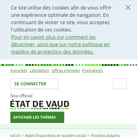
DÉBUT DU CONTENU DE LA PAGE
ACCÈS AU CHAMP DE RECHERCHE
PAGE D'ACCUEIL
FORMULAIRE DE CONTACT
Ce site utilise des cookies afin de vous offrir
une expérience optimale de navigation. En
continuant de visiter ce site, vous acceptez
l'utilisation de ces cookies.
Pour en savoir plus sur comment les
désactiver, ainsi que sur notre politique en
matière de protection des données.
Autorités
Législation
Offres d'emploi
Prestations
Sous-navigation
Votre identité
Secti
SE CONNECTER
AFFICHER LES THÈMES
Fil d'Ariane
vd.ch
Aides financières et soutien social
Proches aidants