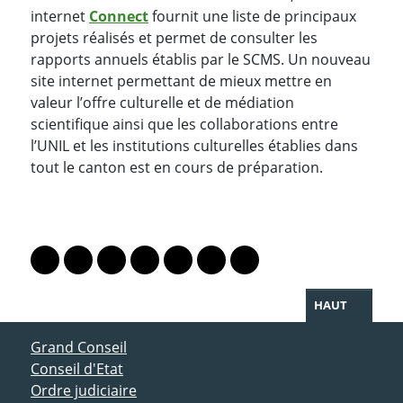
internet
Connect
fournit une liste de principaux
projets réalisés et permet de consulter les
rapports annuels établis par le SCMS. Un nouveau
site internet permettant de mieux mettre en
valeur l’offre culturelle et de médiation
scientifique ainsi que les collaborations entre
l’UNIL et les institutions culturelles établies dans
tout le canton est en cours de préparation.
PARTAGER LA PAGE
Lien vers le profil Mastodon
Lien vers le profil Bluesky
Lien vers le profil Instagram
Lien vers le profil Linkedin
Lien vers le profil Facebook
Lien vers le profil Twitter
Partager par WhatsAp
HAUT
ACCÈS DIRECT
Grand Conseil
Conseil d'Etat
Ordre judiciaire