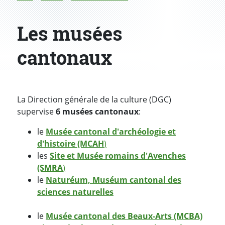
Les musées
cantonaux
La Direction générale de la culture (DGC)
supervise
6 musées cantonaux
:
le
Musée cantonal d'archéologie et
d'histoire (MCAH
)
les
Site et Musée romains d'Avenches
(SMRA
)
le
Naturéum, Muséum cantonal des
sciences naturelles
le
Musée cantonal des Beaux-Arts (MCBA)