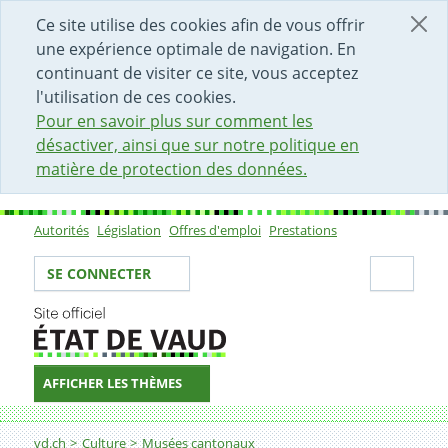
DÉBUT DU CONTENU DE LA PAGE
ACCÈS AU CHAMP DE RECHERCHE
PAGE D'ACCUEIL
FORMULAIRE DE CONTACT
Ce site utilise des cookies afin de vous offrir
une expérience optimale de navigation. En
continuant de visiter ce site, vous acceptez
l'utilisation de ces cookies.
Pour en savoir plus sur comment les
désactiver, ainsi que sur notre politique en
matière de protection des données.
Autorités
Législation
Offres d'emploi
Prestations
Sous-navigation
Votre identité
Secti
SE CONNECTER
AFFICHER LES THÈMES
Fil d'Ariane
Les musées cantonaux
vd.ch
Culture
Musées cantonaux