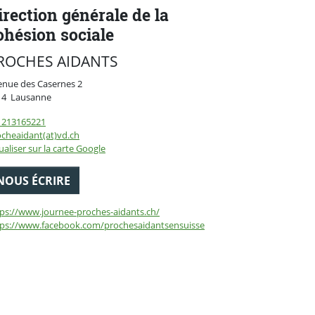
irection générale de la
ohésion sociale
ROCHES AIDANTS
enue des Casernes 2
Suisse
14
Lausanne
1213165221
cheaidant(at)vd.ch
ualiser sur la carte Google
NOUS ÉCRIRE
ps://www.journee-proches-aidants.ch/
tps://www.facebook.com/prochesaidantsensuisse