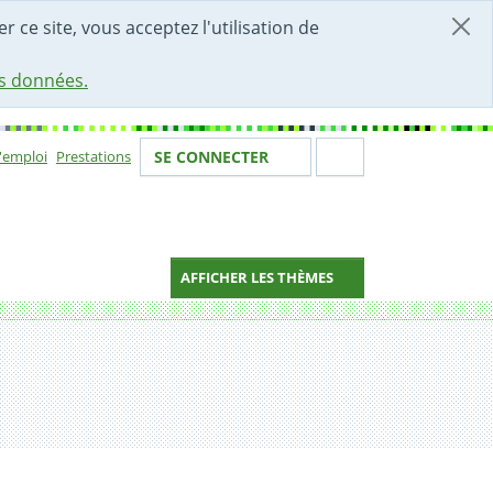
r ce site, vous acceptez l'utilisation de
es données.
Votre identité
Section de 
d'emploi
Prestations
SE CONNECTER
ion
AFFICHER LES THÈMES