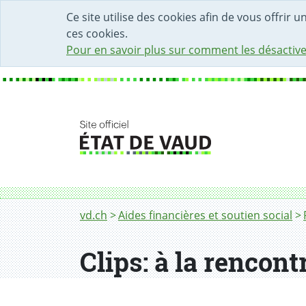
DÉBUT DU CONTENU DE LA PAGE
ACCÈS AU CHAMP DE RECHERCHE
PAGE D'ACCUEIL
FORMULAIRE DE CONTACT
Ce site utilise des cookies afin de vous offrir 
ces cookies.
Pour en savoir plus sur comment les désactive
Fil d'Ariane
vd.ch
Aides financières et soutien social
Clips: à la rencon