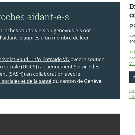
D
c
roches aidant-e-s
P
s proches vaudois-e-s ou genevois-e-s ont
Av
d'aidant -e auprès d'un membre de leur
10
+4
pro
évolat Vaud - Info-Entraide VD
avec le soutien
Vis
ion sociale (DGCS) (anciennement Service des
nt (SASH)) en collaboration avec le
sociales et de la santé
du canton de Genève.
htt
ht