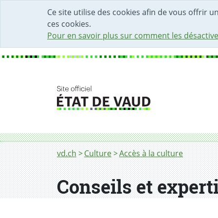
DÉBUT DU CONTENU DE LA PAGE
ACCÈS AU CHAMP DE RECHERCHE
PAGE D'ACCUEIL
FORMULAIRE DE CONTACT
Ce site utilise des cookies afin de vous offrir 
ces cookies.
Pour en savoir plus sur comment les désactive
Fil d'Ariane
Médiation culturelle
vd.ch
Culture
Accès à la culture
Conseils et expert