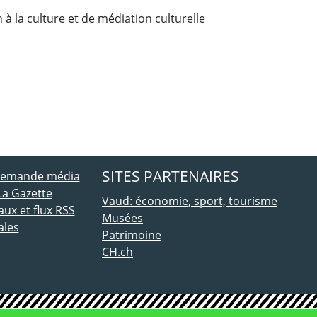
 à la culture et de médiation culturelle
ebook
 Twitter
SITES PARTENAIRES
 demande média
La Gazette
Vaud: économie, sport, tourisme
ux et flux RSS
Musées
ales
Patrimoine
CH.ch