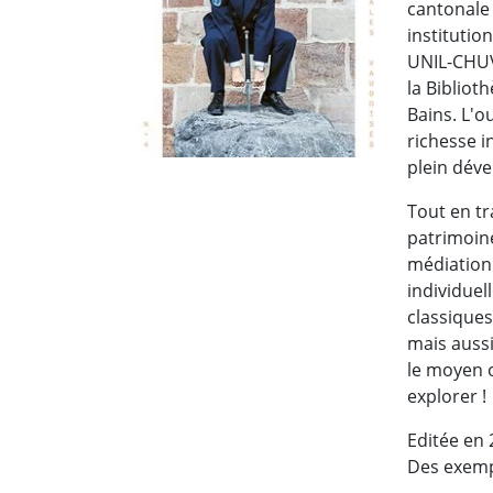
cantonale 
institutio
UNIL-CHUV
la Bibliot
Bains. L'o
richesse 
plein dév
Tout en tr
patrimoine
médiation 
individuel
classiques
mais aussi
le moyen 
explorer !
Editée en 
Des exemp