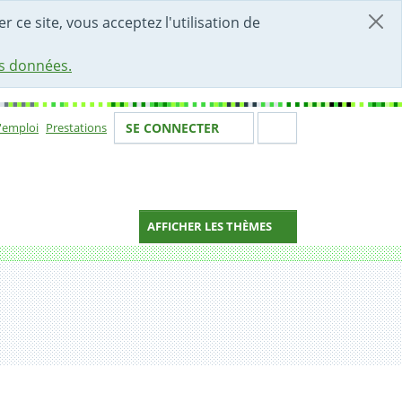
r ce site, vous acceptez l'utilisation de
es données.
Votre identité
Section de 
d'emploi
Prestations
SE CONNECTER
ion
AFFICHER LES THÈMES