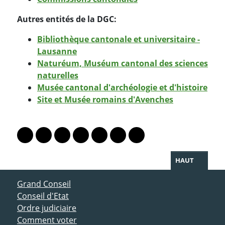
Autres entités de la DGC:
Bibliothèque cantonale et universitaire -
Lausanne
Naturéum, Muséum cantonal des sciences
naturelles
Musée cantonal d'archéologie et d'histoire
Site et Musée romains d'Avenches
PARTAGER LA PAGE
Lien vers le profil Mastodon
Lien vers le profil Bluesky
Lien vers le profil Instagram
Lien vers le profil Linkedin
Lien vers le profil Facebook
Lien vers le profil Twitter
Partager par WhatsAp
HAUT
ACCÈS DIRECT
Grand Conseil
Conseil d'Etat
Ordre judiciaire
Comment voter