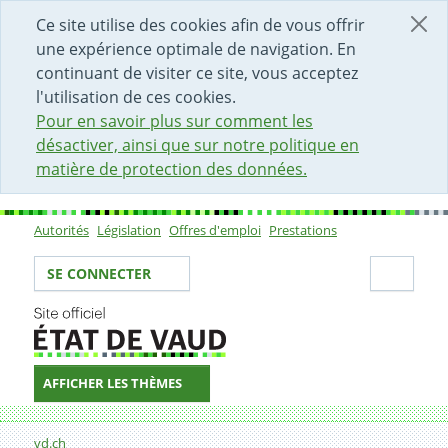
DÉBUT DU CONTENU DE LA PAGE
ACCÈS AU CHAMP DE RECHERCHE
PAGE D'ACCUEIL
FORMULAIRE DE CONTACT
Ce site utilise des cookies afin de vous offrir
une expérience optimale de navigation. En
continuant de visiter ce site, vous acceptez
l'utilisation de ces cookies.
Pour en savoir plus sur comment les
désactiver, ainsi que sur notre politique en
matière de protection des données.
Autorités
Législation
Offres d'emploi
Prestations
Sous-navigation
Votre identité
Secti
SE CONNECTER
AFFICHER LES THÈMES
Fil d'Ariane
Rapports d'activité
vd.ch