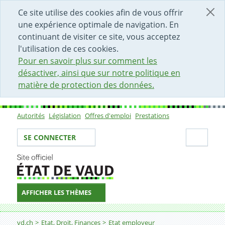
DÉBUT DU CONTENU DE LA PAGE
ACCÈS AU CHAMP DE RECHERCHE
PAGE D'ACCUEIL
FORMULAIRE DE CONTACT
Ce site utilise des cookies afin de vous offrir
une expérience optimale de navigation. En
continuant de visiter ce site, vous acceptez
l'utilisation de ces cookies.
Pour en savoir plus sur comment les
désactiver, ainsi que sur notre politique en
matière de protection des données.
Autorités
Législation
Offres d'emploi
Prestations
Sous-navigation
Votre identité
Secti
SE CONNECTER
AFFICHER LES THÈMES
Fil d'Ariane
Agriculteur-trice
vd.ch
Etat, Droit, Finances
Etat employeur