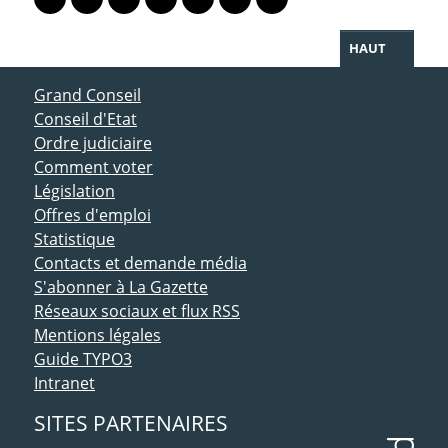
Lien vers le profil Mastodon
Lien vers le profil Bluesky
Lien vers le profil Instagram
Lien vers le profil Linkedin
Lien vers le profil Facebook
Lien vers le profil Twitter
Partager par WhatsAp
HAUT
ACCÈS DIRECT
Grand Conseil
Conseil d'Etat
Ordre judiciaire
Comment voter
Législation
Offres d'emploi
Statistique
Contacts et demande média
S'abonner à La Gazette
Réseaux sociaux et flux RSS
Mentions légales
Guide TYPO3
Intranet
SITES PARTENAIRES