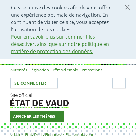
DÉBUT DU CONTENU DE LA PAGE
ACCÈS AU CHAMP DE RECHERCHE
PAGE D'ACCUEIL
FORMULAIRE DE CONTACT
Ce site utilise des cookies afin de vous offrir
une expérience optimale de navigation. En
continuant de visiter ce site, vous acceptez
l'utilisation de ces cookies.
Pour en savoir plus sur comment les
désactiver, ainsi que sur notre politique en
matière de protection des données.
Autorités
Législation
Offres d'emploi
Prestations
Sous-navigation
Votre identité
Secti
SE CONNECTER
AFFICHER LES THÈMES
Fil d'Ariane
Cuisinier-ère
vd.ch
Etat, Droit, Finances
Etat employeur