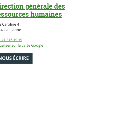
irection générale des
essources humaines
 Caroline 4
Suisse
14
Lausanne
 21 316 19 19
ualiser sur la carte Google
NOUS ÉCRIRE