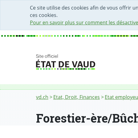
DÉBUT DU CONTENU DE LA PAGE
ACCÈS AU CHAMP DE RECHERCHE
PAGE D'ACCUEIL
FORMULAIRE DE CONTACT
Ce site utilise des cookies afin de vous offrir 
ces cookies.
Pour en savoir plus sur comment les désactive
Fil d'Ariane
Forestier-ère/Bûcheron-ne
vd.ch
Etat, Droit, Finances
Etat employeu
Forestier-ère/Bûc