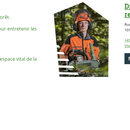
D
r
orêt.
Rue
ur entretenir les
10
+41
Vis
espace vital de la