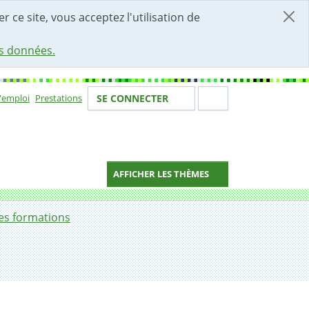
r ce site, vous acceptez l'utilisation de
es données.
Votre identité
Section de 
d'emploi
Prestations
SE CONNECTER
ion
AFFICHER LES THÈMES
hes formations