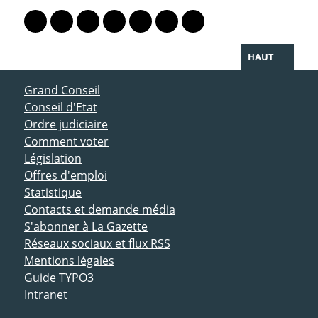
Lien vers le profil Mastodon
Lien vers le profil Bluesky
Lien vers le profil Instagram
Lien vers le profil Linkedin
Lien vers le profil Facebook
Lien vers le profil Twitter
Partager par WhatsAp
HAUT
ACCÈS DIRECT
Grand Conseil
Conseil d'Etat
Ordre judiciaire
Comment voter
Législation
Offres d'emploi
Statistique
Contacts et demande média
S'abonner à La Gazette
Réseaux sociaux et flux RSS
Mentions légales
Guide TYPO3
Intranet