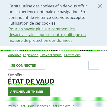
DÉBUT DU CONTENU DE LA PAGE
ACCÈS AU CHAMP DE RECHERCHE
PAGE D'ACCUEIL
FORMULAIRE DE CONTACT
Ce site utilise des cookies afin de vous offrir
une expérience optimale de navigation. En
continuant de visiter ce site, vous acceptez
l'utilisation de ces cookies.
Pour en savoir plus sur comment les
désactiver, ainsi que sur notre politique en
matière de protection des données.
Autorités
Législation
Offres d'emploi
Prestations
Sous-navigation
Votre identité
Secti
SE CONNECTER
AFFICHER LES THÈMES
Fil d'Ariane
Horticulteur-trice
vd.ch
Etat, Droit, Finances
Etat employeur