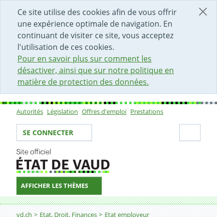
DÉBUT DU CONTENU DE LA PAGE
ACCÈS AU CHAMP DE RECHERCHE
PAGE D'ACCUEIL
FORMULAIRE DE CONTACT
Ce site utilise des cookies afin de vous offrir
une expérience optimale de navigation. En
continuant de visiter ce site, vous acceptez
l'utilisation de ces cookies.
Pour en savoir plus sur comment les
désactiver, ainsi que sur notre politique en
matière de protection des données.
Autorités
Législation
Offres d'emploi
Prestations
Sous-navigation
Votre identité
Secti
SE CONNECTER
AFFICHER LES THÈMES
Fil d'Ariane
Informaticien-ne
vd.ch
Etat, Droit, Finances
Etat employeur