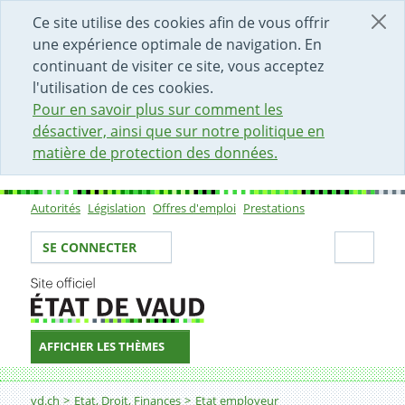
DÉBUT DU CONTENU DE LA PAGE
ACCÈS AU CHAMP DE RECHERCHE
PAGE D'ACCUEIL
FORMULAIRE DE CONTACT
Ce site utilise des cookies afin de vous offrir
une expérience optimale de navigation. En
continuant de visiter ce site, vous acceptez
l'utilisation de ces cookies.
Pour en savoir plus sur comment les
désactiver, ainsi que sur notre politique en
matière de protection des données.
Autorités
Législation
Offres d'emploi
Prestations
Sous-navigation
Votre identité
Secti
SE CONNECTER
AFFICHER LES THÈMES
Fil d'Ariane
Mécanicien-ne en maintenance d’automobiles
vd.ch
Etat, Droit, Finances
Etat employeur