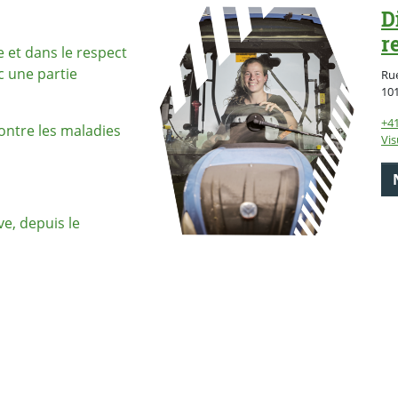
D
r
e et dans le respect
c une partie
Rue
10
+41
ontre les maladies
Vis
ve, depuis le