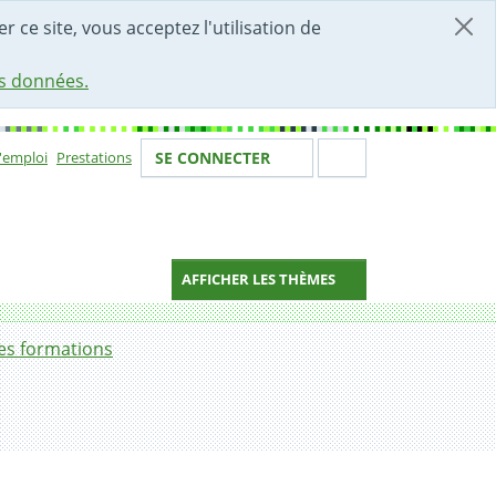
r ce site, vous acceptez l'utilisation de
es données.
Votre identité
Section de 
d'emploi
Prestations
SE CONNECTER
ion
AFFICHER LES THÈMES
hes formations