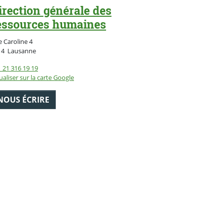
irection générale des
essources humaines
 Caroline 4
Suisse
14
Lausanne
 21 316 19 19
ualiser sur la carte Google
NOUS ÉCRIRE