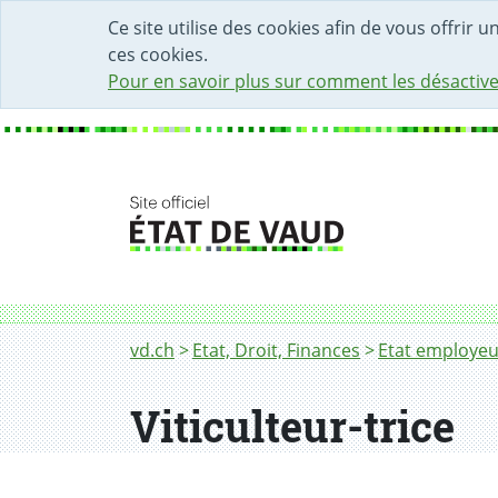
DÉBUT DU CONTENU DE LA PAGE
ACCÈS AU CHAMP DE RECHERCHE
PAGE D'ACCUEIL
FORMULAIRE DE CONTACT
Ce site utilise des cookies afin de vous offrir 
ces cookies.
Pour en savoir plus sur comment les désactive
Fil d'Ariane
Viticulteur-trice
vd.ch
Etat, Droit, Finances
Etat employeu
Viticulteur-trice