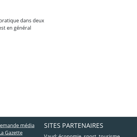
 pratique dans deux
est en général
ebook
 Twitter
SITES PARTENAIRES
 demande média
La Gazette
Vaud: économie, sport, tourisme