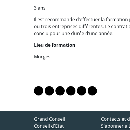
3 ans
Il est recommandé d’effectuer la formation
ou trois entreprises différentes. Le contrat 
conclu pour une durée d’une année.
Lieu de formation
Morges
PARTAGER LA PAGE
Lien vers le profil Mastodon
Lien vers le profil Bluesky
Lien vers le profil Instagram
Lien vers le profil Linkedin
Lien vers le profil Fac
Lien vers le profil
ACCÈS DIRECT
Grand Conseil
Contacts et
Conseil d'Etat
S'abonner à 