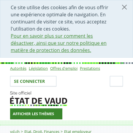
DÉBUT DU CONTENU DE LA PAGE
ACCÈS AU CHAMP DE RECHERCHE
PAGE D'ACCUEIL
FORMULAIRE DE CONTACT
Ce site utilise des cookies afin de vous offrir
une expérience optimale de navigation. En
continuant de visiter ce site, vous acceptez
l'utilisation de ces cookies.
Pour en savoir plus sur comment les
désactiver, ainsi que sur notre politique en
matière de protection des données.
Autorités
Législation
Offres d'emploi
Prestations
Sous-navigation
Votre identité
Secti
SE CONNECTER
AFFICHER LES THÈMES
Fil d'Ariane
vd.ch
Etat, Droit, Finances
Etat employeur