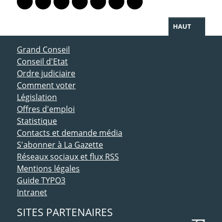
Lien vers le profil Mastodon
Lien vers le profil Bluesky
Lien vers le profil Instagram
Lien vers le profil Linkedin
Lien vers le profil Facebook
Lien vers le profil Twitter
Partager par WhatsAp
HAUT
ACCÈS DIRECT
Grand Conseil
Conseil d'Etat
Ordre judiciaire
Comment voter
Législation
Offres d'emploi
Statistique
Contacts et demande média
S'abonner à La Gazette
Réseaux sociaux et flux RSS
Mentions légales
Guide TYPO3
Intranet
SITES PARTENAIRES