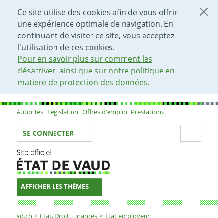
DÉBUT DU CONTENU DE LA PAGE
ACCÈS AU CHAMP DE RECHERCHE
PAGE D'ACCUEIL
FORMULAIRE DE CONTACT
Ce site utilise des cookies afin de vous offrir
une expérience optimale de navigation. En
continuant de visiter ce site, vous acceptez
l'utilisation de ces cookies.
Pour en savoir plus sur comment les
désactiver, ainsi que sur notre politique en
matière de protection des données.
Autorités
Législation
Offres d'emploi
Prestations
Sous-navigation
Votre identité
Secti
SE CONNECTER
AFFICHER LES THÈMES
Fil d'Ariane
vd.ch
Etat, Droit, Finances
Etat employeur