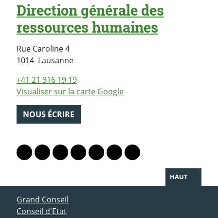
Direction générale des
ressources humaines
Rue Caroline 4
Suisse
1014
Lausanne
+41 21 316 19 19
Visualiser sur la carte Google
NOUS ÉCRIRE
PARTAGER LA PAGE
Lien vers le profil Mastodon
Lien vers le profil Bluesky
Lien vers le profil Instagram
Lien vers le profil Linkedin
Lien vers le profil Facebook
Lien vers le profil Twitter
Partager par WhatsAp
HAUT
ACCÈS DIRECT
Grand Conseil
Conseil d'Etat