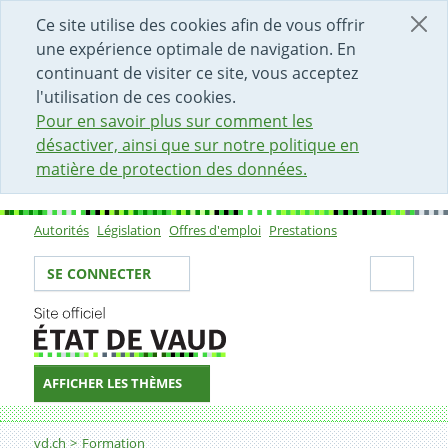
DÉBUT DU CONTENU DE LA PAGE
ACCÈS AU CHAMP DE RECHERCHE
PAGE D'ACCUEIL
FORMULAIRE DE CONTACT
Ce site utilise des cookies afin de vous offrir
une expérience optimale de navigation. En
continuant de visiter ce site, vous acceptez
l'utilisation de ces cookies.
Pour en savoir plus sur comment les
désactiver, ainsi que sur notre politique en
matière de protection des données.
Autorités
Législation
Offres d'emploi
Prestations
Sous-navigation
Votre identité
Secti
SE CONNECTER
AFFICHER LES THÈMES
Fil d'Ariane
Les domaines de formation (départements)
vd.ch
Formation