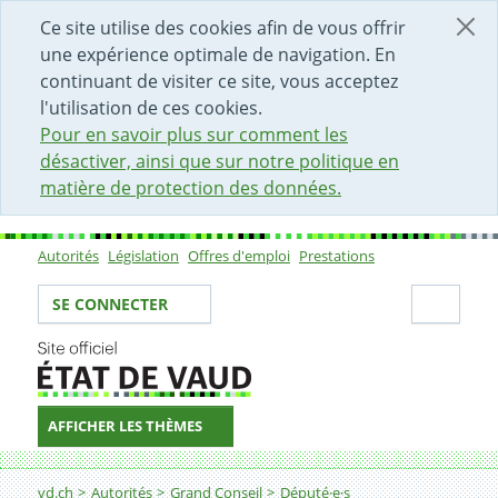
DÉBUT DU CONTENU DE LA PAGE
ACCÈS AU CHAMP DE RECHERCHE
PAGE D'ACCUEIL
FORMULAIRE DE CONTACT
Ce site utilise des cookies afin de vous offrir
une expérience optimale de navigation. En
continuant de visiter ce site, vous acceptez
l'utilisation de ces cookies.
Pour en savoir plus sur comment les
désactiver, ainsi que sur notre politique en
matière de protection des données.
Autorités
Législation
Offres d'emploi
Prestations
Sous-navigation
Votre identité
Secti
SE CONNECTER
AFFICHER LES THÈMES
Fil d'Ariane
vd.ch
Autorités
Grand Conseil
Député·e·s