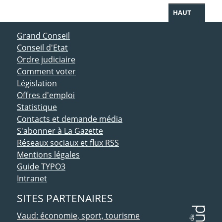
HAUT
ACCÈS DIRECT
Grand Conseil
Conseil d'Etat
Ordre judiciaire
Comment voter
Législation
Offres d'emploi
Statistique
Contacts et demande média
S'abonner à La Gazette
Réseaux sociaux et flux RSS
Mentions légales
Guide TYPO3
Intranet
SITES PARTENAIRES
Vaud: économie, sport, tourisme