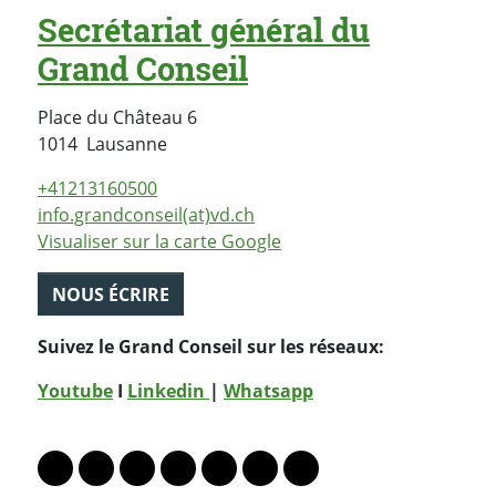
Secrétariat général du
Grand Conseil
Place du Château 6
Suisse
1014
Lausanne
+41213160500
info.grandconseil(at)vd.ch
Visualiser sur la carte Google
NOUS ÉCRIRE
Suivez le Grand Conseil sur les réseaux:
Youtube
I
Linkedin
|
Whatsapp
PARTAGER LA PAGE
Lien vers le profil Mastodon
Lien vers le profil Bluesky
Lien vers le profil Instagram
Lien vers le profil Linkedin
Lien vers le profil Facebook
Lien vers le profil Twitter
Partager par WhatsAp