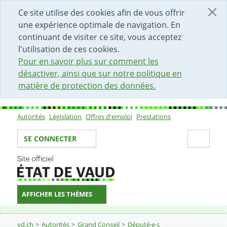
DÉBUT DU CONTENU DE LA PAGE
ACCÈS AU CHAMP DE RECHERCHE
PAGE D'ACCUEIL
FORMULAIRE DE CONTACT
Ce site utilise des cookies afin de vous offrir
une expérience optimale de navigation. En
continuant de visiter ce site, vous acceptez
l'utilisation de ces cookies.
Pour en savoir plus sur comment les
désactiver, ainsi que sur notre politique en
matière de protection des données.
Autorités
Législation
Offres d'emploi
Prestations
Sous-navigation
Votre identité
Secti
SE CONNECTER
AFFICHER LES THÈMES
Fil d'Ariane
vd.ch
Autorités
Grand Conseil
Député·e·s