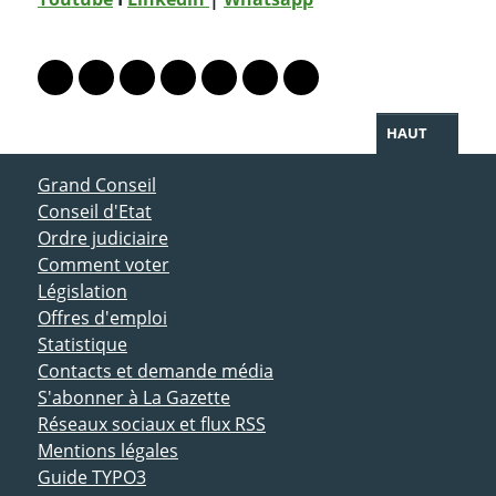
PARTAGER LA PAGE
Lien vers le profil Mastodon
Lien vers le profil Bluesky
Lien vers le profil Instagram
Lien vers le profil Linkedin
Lien vers le profil Facebook
Lien vers le profil Twitter
Partager par WhatsAp
HAUT
ACCÈS DIRECT
Grand Conseil
Conseil d'Etat
Ordre judiciaire
Comment voter
Législation
Offres d'emploi
Statistique
Contacts et demande média
S'abonner à La Gazette
Réseaux sociaux et flux RSS
Mentions légales
Guide TYPO3