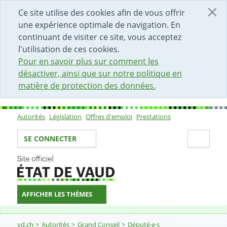
DÉBUT DU CONTENU DE LA PAGE
ACCÈS AU CHAMP DE RECHERCHE
PAGE D'ACCUEIL
FORMULAIRE DE CONTACT
Ce site utilise des cookies afin de vous offrir
une expérience optimale de navigation. En
continuant de visiter ce site, vous acceptez
l'utilisation de ces cookies.
Pour en savoir plus sur comment les
désactiver, ainsi que sur notre politique en
matière de protection des données.
Autorités
Législation
Offres d'emploi
Prestations
Sous-navigation
Votre identité
Secti
SE CONNECTER
AFFICHER LES THÈMES
Fil d'Ariane
vd.ch
Autorités
Grand Conseil
Député·e·s