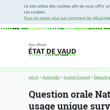
DÉBUT DU CONTENU DE LA PAGE
ACCÈS AU CHAMP DE RECHERCHE
PAGE D'ACCUEIL
FORMULAIRE DE CONTACT
Ce site utilise des cookies afin de vous offrir 
ces cookies.
Pour en savoir plus sur comment les désactive
Fil d'Ariane
vd.ch
Autorités
Grand Conseil
Député·e
Question orale Nat
usage unique surv