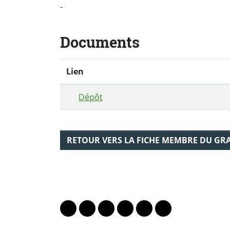
-
Documents
Lien
Dépôt
RETOUR VERS LA FICHE MEMBRE DU GR
PARTAGER LA PAGE
Lien vers le profil Mastodon
Lien vers le profil Bluesky
Lien vers le profil Instagram
Lien vers le profil Linkedin
Lien vers le profil Fac
Lien vers le profil