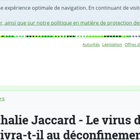
une expérience optimale de navigation. En continuant de visite
r, ainsi que sur notre politique en matière de protection d
Autorités
Législation
Offres 
Sous-navigat
·s
halie Jaccard - Le virus 
ivra-t-il au déconfinemen