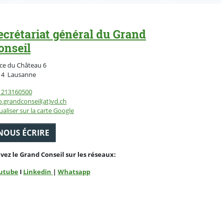
ecrétariat général du Grand
onseil
ce du Château 6
Suisse
14
Lausanne
1213160500
o.grandconseil(at)vd.ch
ualiser sur la carte Google
NOUS ÉCRIRE
ivez le Grand Conseil sur les réseaux:
utube
I
Linkedin
|
Whatsapp