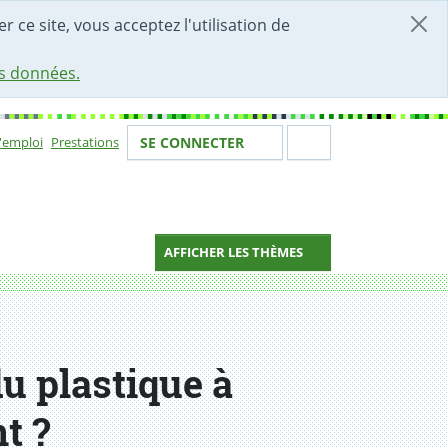
r ce site, vous acceptez l'utilisation de
es données.
Votre identité
Section de 
d'emploi
Prestations
SE CONNECTER
ion
AFFICHER LES THÈMES
du plastique à
t ?