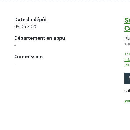
S
Date du dépôt
09.06.2020
C
Département en appui
Pla
10
-
+4
Commission
inf
-
Vis
Su
Yo