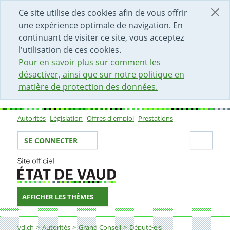
DÉBUT DU CONTENU DE LA PAGE
ACCÈS AU CHAMP DE RECHERCHE
PAGE D'ACCUEIL
FORMULAIRE DE CONTACT
Ce site utilise des cookies afin de vous offrir
une expérience optimale de navigation. En
continuant de visiter ce site, vous acceptez
l'utilisation de ces cookies.
Pour en savoir plus sur comment les
désactiver, ainsi que sur notre politique en
matière de protection des données.
Autorités
Législation
Offres d'emploi
Prestations
Sous-navigation
Votre identité
Secti
SE CONNECTER
AFFICHER LES THÈMES
Fil d'Ariane
vd.ch
Autorités
Grand Conseil
Député·e·s