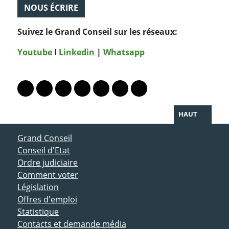
NOUS ÉCRIRE
Suivez le Grand Conseil sur les réseaux:
Youtube
I
Linkedin
|
Whatsapp
PARTAGER LA PAGE
Lien vers le profil Mastodon
Lien vers le profil Bluesky
Lien vers le profil Instagram
Lien vers le profil Linkedin
Lien vers le profil Facebook
Lien vers le profil Twitter
Partager par WhatsAp
HAUT
ACCÈS DIRECT
Grand Conseil
Conseil d'Etat
Ordre judiciaire
Comment voter
Législation
Offres d'emploi
Statistique
Contacts et demande média