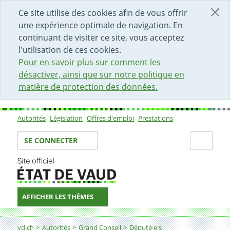
DÉBUT DU CONTENU DE LA PAGE
ACCÈS AU CHAMP DE RECHERCHE
PAGE D'ACCUEIL
FORMULAIRE DE CONTACT
Ce site utilise des cookies afin de vous offrir
une expérience optimale de navigation. En
continuant de visiter ce site, vous acceptez
l'utilisation de ces cookies.
Pour en savoir plus sur comment les
désactiver, ainsi que sur notre politique en
matière de protection des données.
Autorités
Législation
Offres d'emploi
Prestations
Sous-navigation
Votre identité
Secti
SE CONNECTER
AFFICHER LES THÈMES
Fil d'Ariane
vd.ch
Autorités
Grand Conseil
Député·e·s