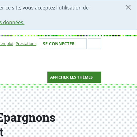
r ce site, vous acceptez l'utilisation de
es données.
Votre identité
Section de 
d'emploi
Prestations
SE CONNECTER
ion
AFFICHER LES THÈMES
- Epargnons
t