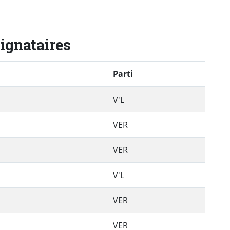
signataires
Parti
V'L
VER
VER
V'L
VER
VER