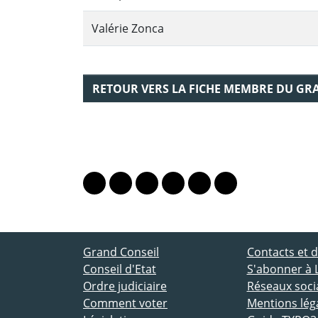
Valérie Zonca
RETOUR VERS LA FICHE MEMBRE DU GR
PARTAGER LA PAGE
Lien vers le profil Mastodon
Lien vers le profil Bluesky
Lien vers le profil Instagram
Lien vers le profil Linkedin
Lien vers le profil Fac
Lien vers le profil
ACCÈS DIRECT
Grand Conseil
Contacts et
Conseil d'Etat
S'abonner à 
Ordre judiciaire
Réseaux socia
Comment voter
Mentions lég