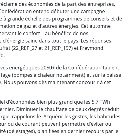
réclame des économies de la part des entreprises,
a Confédération entend débuter une campagne
ne à grande échelle des programmes de conseils et de
tion de gaz et d’autres énergies. Cet automne
préservant le confort – au bénéfice de nos
e d’énergie saine dans tout le pays. Les réponses
uffat (22_REP_27 et 21_REP_197) et Freymond
rd.
ives énergétiques 2050+ de la Confédération tablent
auffage (pompes à chaleur notamment) et sur la baisse
e. Nous pouvons dès maintenant concourir à cet
tiel d’économies bien plus grand que les 5,7 TWh
r dernier. Diminuer le chauffage de deux degrés réduit
e, rappelons-le. Acquérir les gestes, les habitudes
leur ou de courant peuvent permettre d’éviter ou
ité (délestages), planifiées en dernier recours par le