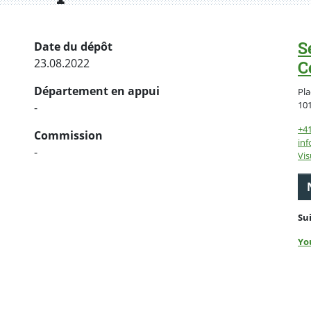
S
Date du dépôt
23.08.2022
C
Département en appui
Pla
10
-
+4
Commission
inf
-
Vis
Su
Yo