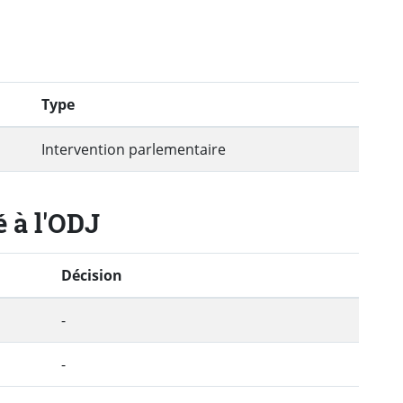
Type
Intervention parlementaire
é à l'ODJ
Décision
-
-