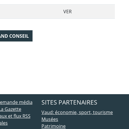
VER
AND CONSEIL
ebook
 Twitter
SITES PARTENAIRES
 demande média
La Gazette
Vaud: économie, sport, tourisme
ux et flux RSS
Musées
ales
Patrimoine