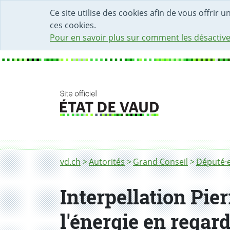
DÉBUT DU CONTENU DE LA PAGE
ACCÈS AU CHAMP DE RECHERCHE
PAGE D'ACCUEIL
FORMULAIRE DE CONTACT
Ce site utilise des cookies afin de vous offrir 
ces cookies.
Pour en savoir plus sur comment les désactive
Fil d'Ariane
vd.ch
Autorités
Grand Conseil
Député·e
Interpellation Pie
l'énergie en regar