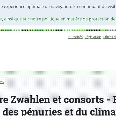
une expérience optimale de navigation. En continuant de visite
r, ainsi que sur notre politique en matière de protection d
Autorités
Législation
Offres 
Sous-navigat
·s
rre Zwahlen et consorts 
d des pénuries et du clima