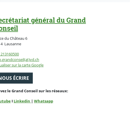
ecrétariat général du Grand
onseil
ce du Château 6
Suisse
14
Lausanne
1213160500
o.grandconseil(at)vd.ch
ualiser sur la carte Google
NOUS ÉCRIRE
ivez le Grand Conseil sur les réseaux:
utube
I
Linkedin
|
Whatsapp