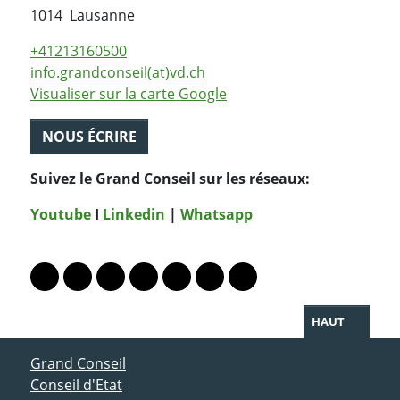
Suisse
1014
Lausanne
+41213160500
info.grandconseil(at)vd.ch
Visualiser sur la carte Google
NOUS ÉCRIRE
Suivez le Grand Conseil sur les réseaux:
Youtube
I
Linkedin
|
Whatsapp
PARTAGER LA PAGE
Lien vers le profil Mastodon
Lien vers le profil Bluesky
Lien vers le profil Instagram
Lien vers le profil Linkedin
Lien vers le profil Facebook
Lien vers le profil Twitter
Partager par WhatsAp
HAUT
ACCÈS DIRECT
Grand Conseil
Conseil d'Etat