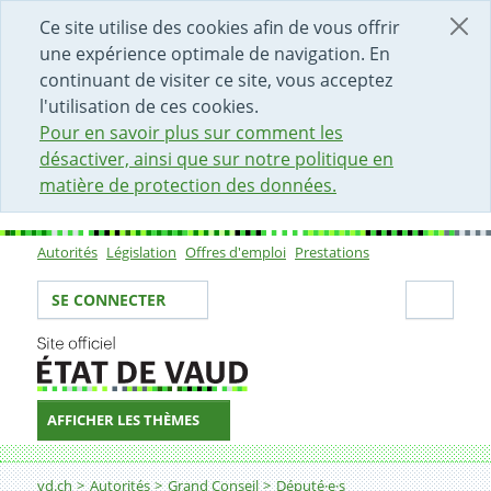
DÉBUT DU CONTENU DE LA PAGE
ACCÈS AU CHAMP DE RECHERCHE
PAGE D'ACCUEIL
FORMULAIRE DE CONTACT
Ce site utilise des cookies afin de vous offrir
une expérience optimale de navigation. En
continuant de visiter ce site, vous acceptez
l'utilisation de ces cookies.
Pour en savoir plus sur comment les
désactiver, ainsi que sur notre politique en
matière de protection des données.
Autorités
Législation
Offres d'emploi
Prestations
Sous-navigation
Votre identité
Secti
SE CONNECTER
AFFICHER LES THÈMES
Fil d'Ariane
vd.ch
Autorités
Grand Conseil
Député·e·s