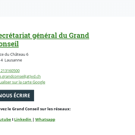
ecrétariat général du Grand
onseil
ce du Château 6
Suisse
14
Lausanne
1213160500
o.grandconseil(at)vd.ch
ualiser sur la carte Google
NOUS ÉCRIRE
ivez le Grand Conseil sur les réseaux:
utube
I
Linkedin
|
Whatsapp