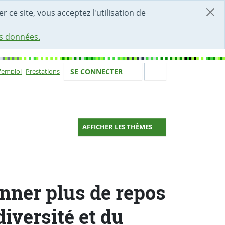
r ce site, vous acceptez l'utilisation de
es données.
Votre identité
Section de 
d'emploi
Prestations
SE CONNECTER
ion
AFFICHER LES THÈMES
nner plus de repos
iversité et du