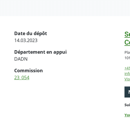
S
Date du dépôt
14.03.2023
C
Département en appui
Pla
10
DADN
+4
Commission
inf
23_054
Vis
Su
Yo