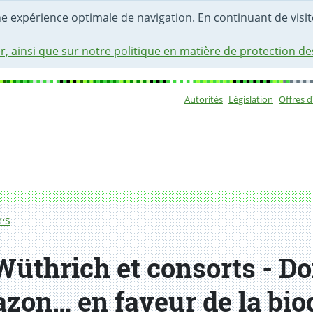
une expérience optimale de navigation. En continuant de visite
r, ainsi que sur notre politique en matière de protection d
Autorités
Législation
Offres 
Sous-navigat
·s
Wüthrich et consorts - Do
zon… en faveur de la biod