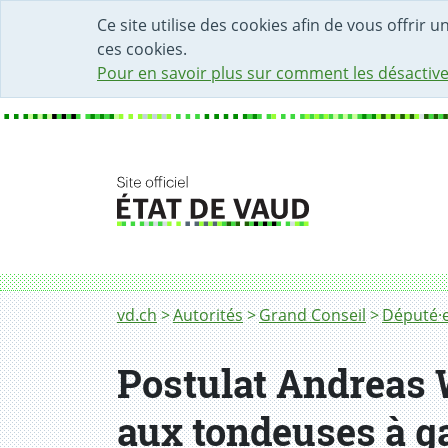
DÉBUT DU CONTENU DE LA PAGE
ACCÈS AU CHAMP DE RECHERCHE
PAGE D'ACCUEIL
FORMULAIRE DE CONTACT
Ce site utilise des cookies afin de vous offrir 
ces cookies.
Pour en savoir plus sur comment les désactive
Fil d'Ariane
vd.ch
Autorités
Grand Conseil
Député·e
Postulat Andreas 
aux tondeuses à ga