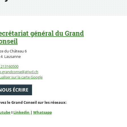
ecrétariat général du Grand
onseil
ce du Château 6
Suisse
14
Lausanne
1213160500
o.grandconseil(at)vd.ch
ualiser sur la carte Google
NOUS ÉCRIRE
ivez le Grand Conseil sur les réseaux:
utube
I
Linkedin
|
Whatsapp