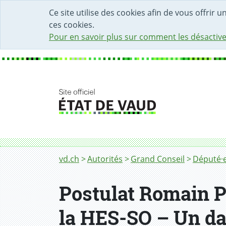
DÉBUT DU CONTENU DE LA PAGE
ACCÈS AU CHAMP DE RECHERCHE
PAGE D'ACCUEIL
FORMULAIRE DE CONTACT
Ce site utilise des cookies afin de vous offrir 
ces cookies.
Pour en savoir plus sur comment les désactive
Fil d'Ariane
vd.ch
Autorités
Grand Conseil
Député·e
Postulat Romain Pi
la HES-SO – Un dan