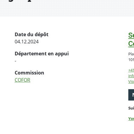
S
Date du dépôt
04.12.2024
C
Département en appui
Pla
10
-
+4
Commission
inf
COFOR
Vis
Su
Yo