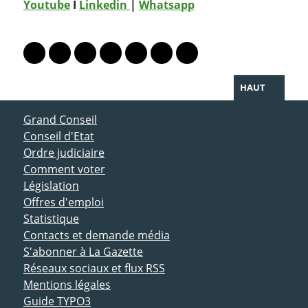
Youtube
I
Linkedin
|
Whatsapp
PARTAGER LA PAGE
Lien vers le profil Mastodon
Lien vers le profil Bluesky
Lien vers le profil Instagram
Lien vers le profil Linkedin
Lien vers le profil Facebook
Lien vers le profil Twitter
Partager par WhatsAp
HAUT
ACCÈS DIRECT
Grand Conseil
Conseil d'Etat
Ordre judiciaire
Comment voter
Législation
Offres d'emploi
Statistique
Contacts et demande média
S'abonner à La Gazette
Réseaux sociaux et flux RSS
Mentions légales
Guide TYPO3