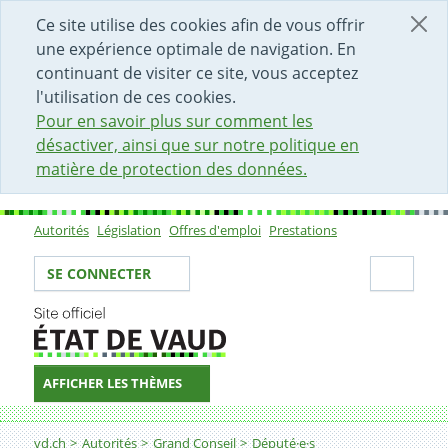
DÉBUT DU CONTENU DE LA PAGE
ACCÈS AU CHAMP DE RECHERCHE
PAGE D'ACCUEIL
FORMULAIRE DE CONTACT
Ce site utilise des cookies afin de vous offrir
une expérience optimale de navigation. En
continuant de visiter ce site, vous acceptez
l'utilisation de ces cookies.
Pour en savoir plus sur comment les
désactiver, ainsi que sur notre politique en
matière de protection des données.
Autorités
Législation
Offres d'emploi
Prestations
Sous-navigation
Votre identité
Secti
SE CONNECTER
AFFICHER LES THÈMES
Fil d'Ariane
vd.ch
Autorités
Grand Conseil
Député·e·s