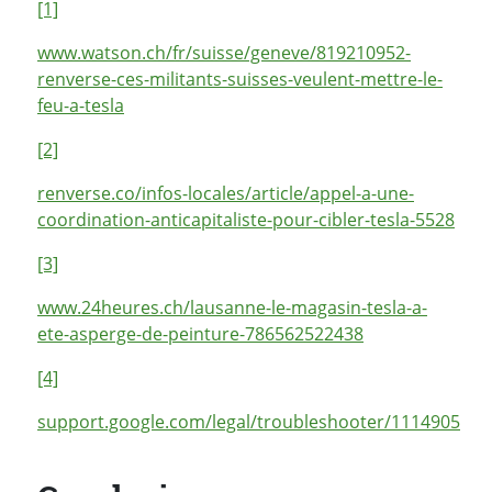
[1]
www.watson.ch/fr/suisse/geneve/819210952-
renverse-ces-militants-suisses-veulent-mettre-le-
feu-a-tesla
[2]
renverse.co/infos-locales/article/appel-a-une-
coordination-anticapitaliste-pour-cibler-tesla-5528
[3]
www.24heures.ch/lausanne-le-magasin-tesla-a-
ete-asperge-de-peinture-786562522438
[4]
support.google.com/legal/troubleshooter/1114905