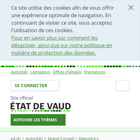
DÉBUT DU CONTENU DE LA PAGE
ACCÈS AU CHAMP DE RECHERCHE
PAGE D'ACCUEIL
FORMULAIRE DE CONTACT
Ce site utilise des cookies afin de vous offrir
une expérience optimale de navigation. En
continuant de visiter ce site, vous acceptez
l'utilisation de ces cookies.
Pour en savoir plus sur comment les
désactiver, ainsi que sur notre politique en
matière de protection des données.
Autorités
Législation
Offres d'emploi
Prestations
Sous-navigation
Votre identité
Secti
SE CONNECTER
AFFICHER LES THÈMES
Fil d'Ariane
vd.ch
Autorités
Grand Conseil
Député·e·s