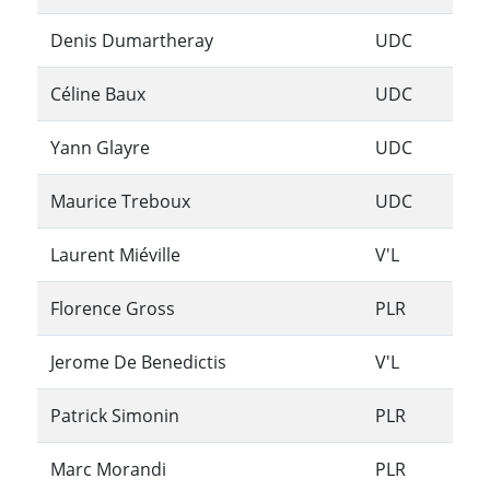
Denis Dumartheray
UDC
Céline Baux
UDC
Yann Glayre
UDC
Maurice Treboux
UDC
Laurent Miéville
V'L
Florence Gross
PLR
Jerome De Benedictis
V'L
Patrick Simonin
PLR
Marc Morandi
PLR