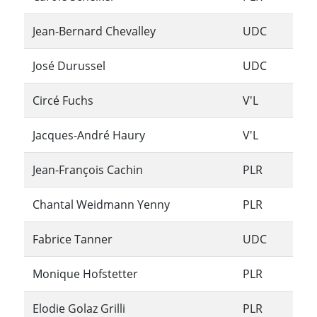
Jean-Bernard Chevalley
UDC
José Durussel
UDC
Circé Fuchs
V'L
Jacques-André Haury
V'L
Jean-François Cachin
PLR
Chantal Weidmann Yenny
PLR
Fabrice Tanner
UDC
Monique Hofstetter
PLR
Elodie Golaz Grilli
PLR