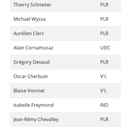
Thierry Schneiter
PLR
Michael Wyssa
PLR
Aurélien Clerc
PLR
Alain Cornamusaz
UDC
Grégory Devaud
PLR
Oscar Cherbuin
V'L
Blaise Vionnet
V'L
Isabelle Freymond
IND
Jean-Rémy Chevalley
PLR