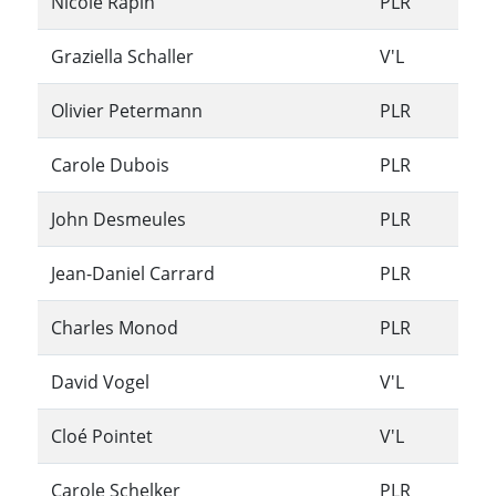
Nicole Rapin
PLR
Graziella Schaller
V'L
Olivier Petermann
PLR
Carole Dubois
PLR
John Desmeules
PLR
Jean-Daniel Carrard
PLR
Charles Monod
PLR
David Vogel
V'L
Cloé Pointet
V'L
Carole Schelker
PLR