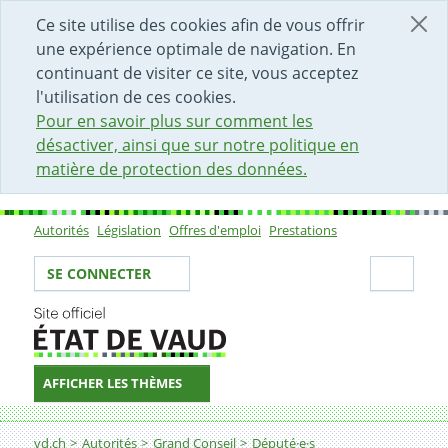
DÉBUT DU CONTENU DE LA PAGE
ACCÈS AU CHAMP DE RECHERCHE
PAGE D'ACCUEIL
FORMULAIRE DE CONTACT
Ce site utilise des cookies afin de vous offrir
une expérience optimale de navigation. En
continuant de visiter ce site, vous acceptez
l'utilisation de ces cookies.
Pour en savoir plus sur comment les
désactiver, ainsi que sur notre politique en
matière de protection des données.
Autorités
Législation
Offres d'emploi
Prestations
Sous-navigation
Votre identité
Secti
SE CONNECTER
AFFICHER LES THÈMES
Fil d'Ariane
vd.ch
Autorités
Grand Conseil
Député·e·s