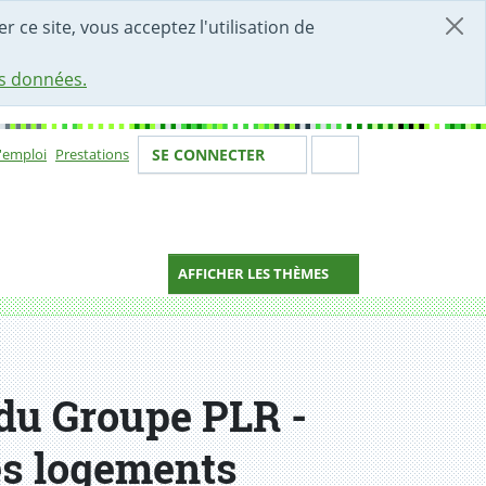
r ce site, vous acceptez l'utilisation de
es données.
Votre identité
Section de 
d'emploi
Prestations
SE CONNECTER
ion
AFFICHER LES THÈMES
du Groupe PLR -
es logements