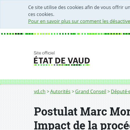
DÉBUT DU CONTENU DE LA PAGE
ACCÈS AU CHAMP DE RECHERCHE
PAGE D'ACCUEIL
FORMULAIRE DE CONTACT
Ce site utilise des cookies afin de vous offrir 
ces cookies.
Pour en savoir plus sur comment les désactive
Fil d'Ariane
vd.ch
Autorités
Grand Conseil
Député·e
Postulat Marc Mor
Impact de la proc