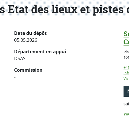
s Etat des lieux et pistes
S
Date du dépôt
05.05.2026
C
Département en appui
Pla
10
DSAS
+4
Commission
inf
-
Vis
Su
Yo