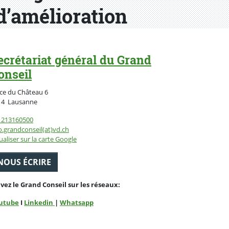
 d’amélioration
ecrétariat général du Grand
onseil
ce du Château 6
Suisse
14
Lausanne
1213160500
o.grandconseil(at)vd.ch
ualiser sur la carte Google
NOUS ÉCRIRE
ivez le Grand Conseil sur les réseaux:
utube
I
Linkedin
|
Whatsapp