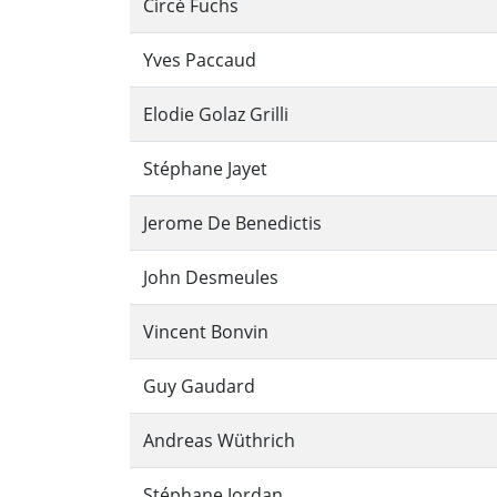
Circé Fuchs
Yves Paccaud
Elodie Golaz Grilli
Stéphane Jayet
Jerome De Benedictis
John Desmeules
Vincent Bonvin
Guy Gaudard
Andreas Wüthrich
Stéphane Jordan