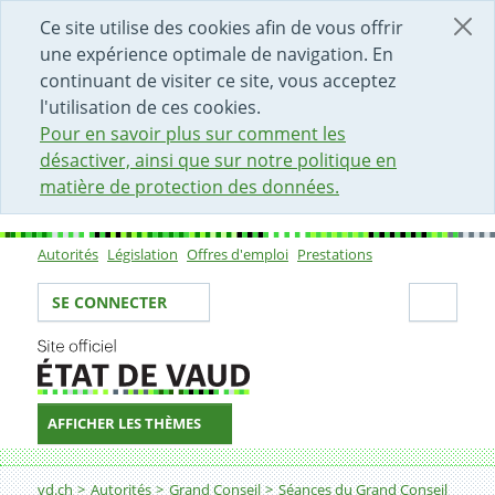
DÉBUT DU CONTENU DE LA PAGE
ACCÈS AU CHAMP DE RECHERCHE
PAGE D'ACCUEIL
FORMULAIRE DE CONTACT
Ce site utilise des cookies afin de vous offrir
une expérience optimale de navigation. En
continuant de visiter ce site, vous acceptez
l'utilisation de ces cookies.
Pour en savoir plus sur comment les
désactiver, ainsi que sur notre politique en
matière de protection des données.
Autorités
Législation
Offres d'emploi
Prestations
Sous-navigation
Votre identité
Secti
SE CONNECTER
AFFICHER LES THÈMES
Fil d'Ariane
vd.ch
Autorités
Grand Conseil
Séances du Grand Conseil