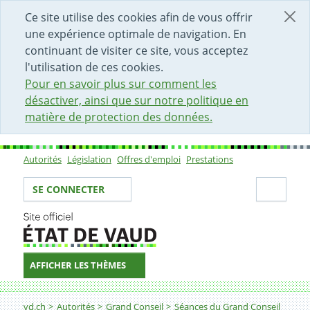
DÉBUT DU CONTENU DE LA PAGE
ACCÈS AU CHAMP DE RECHERCHE
PAGE D'ACCUEIL
FORMULAIRE DE CONTACT
Ce site utilise des cookies afin de vous offrir
une expérience optimale de navigation. En
continuant de visiter ce site, vous acceptez
l'utilisation de ces cookies.
Pour en savoir plus sur comment les
désactiver, ainsi que sur notre politique en
matière de protection des données.
Autorités
Législation
Offres d'emploi
Prestations
Sous-navigation
Votre identité
Secti
SE CONNECTER
AFFICHER LES THÈMES
Fil d'Ariane
vd.ch
Autorités
Grand Conseil
Séances du Grand Conseil