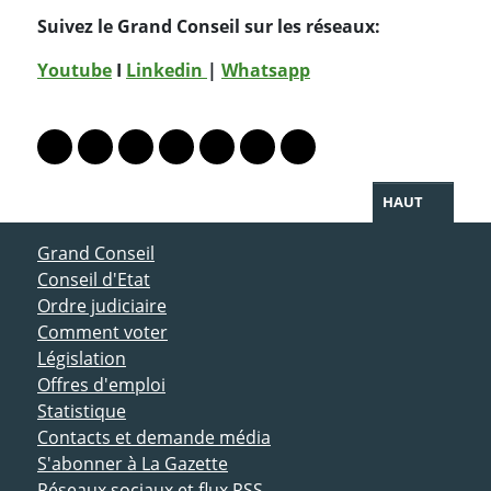
Suivez le Grand Conseil sur les réseaux:
Youtube
I
Linkedin
|
Whatsapp
PARTAGER LA PAGE
Lien vers le profil Mastodon
Lien vers le profil Bluesky
Lien vers le profil Instagram
Lien vers le profil Linkedin
Lien vers le profil Facebook
Lien vers le profil Twitter
Partager par WhatsAp
HAUT
ACCÈS DIRECT
Grand Conseil
Conseil d'Etat
Ordre judiciaire
Comment voter
Législation
Offres d'emploi
Statistique
Contacts et demande média
S'abonner à La Gazette
Réseaux sociaux et flux RSS