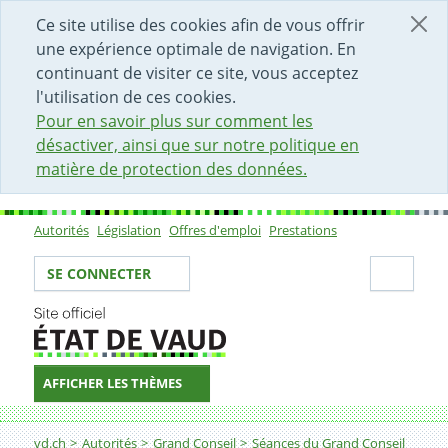
DÉBUT DU CONTENU DE LA PAGE
ACCÈS AU CHAMP DE RECHERCHE
PAGE D'ACCUEIL
FORMULAIRE DE CONTACT
Ce site utilise des cookies afin de vous offrir
une expérience optimale de navigation. En
continuant de visiter ce site, vous acceptez
l'utilisation de ces cookies.
Pour en savoir plus sur comment les
désactiver, ainsi que sur notre politique en
matière de protection des données.
Autorités
Législation
Offres d'emploi
Prestations
Sous-navigation
Votre identité
Secti
SE CONNECTER
AFFICHER LES THÈMES
Fil d'Ariane
vd.ch
Autorités
Grand Conseil
Séances du Grand Conseil