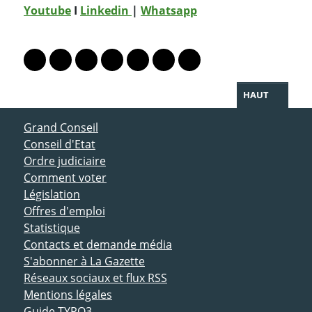
Youtube
I
Linkedin
|
Whatsapp
PARTAGER LA PAGE
Lien vers le profil Mastodon
Lien vers le profil Bluesky
Lien vers le profil Instagram
Lien vers le profil Linkedin
Lien vers le profil Facebook
Lien vers le profil Twitter
Partager par WhatsAp
HAUT
ACCÈS DIRECT
Grand Conseil
Conseil d'Etat
Ordre judiciaire
Comment voter
Législation
Offres d'emploi
Statistique
Contacts et demande média
S'abonner à La Gazette
Réseaux sociaux et flux RSS
Mentions légales
Guide TYPO3