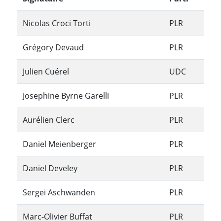
Nicolas Croci Torti
PLR
Grégory Devaud
PLR
Julien Cuérel
UDC
Josephine Byrne Garelli
PLR
Aurélien Clerc
PLR
Daniel Meienberger
PLR
Daniel Develey
PLR
Sergei Aschwanden
PLR
Marc-Olivier Buffat
PLR