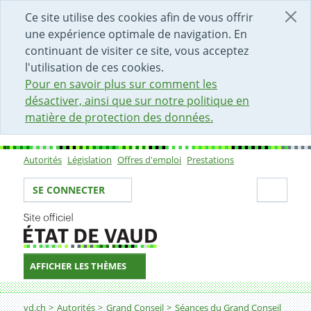
DÉBUT DU CONTENU DE LA PAGE
ACCÈS AU CHAMP DE RECHERCHE
PAGE D'ACCUEIL
FORMULAIRE DE CONTACT
Ce site utilise des cookies afin de vous offrir
une expérience optimale de navigation. En
continuant de visiter ce site, vous acceptez
l'utilisation de ces cookies.
Pour en savoir plus sur comment les
désactiver, ainsi que sur notre politique en
matière de protection des données.
Autorités
Législation
Offres d'emploi
Prestations
Sous-navigation
Votre identité
Secti
SE CONNECTER
AFFICHER LES THÈMES
Fil d'Ariane
vd.ch
Autorités
Grand Conseil
Séances du Grand Conseil