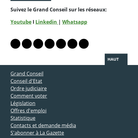
Suivez le Grand Conseil sur les réseaux:
Youtube
I
Linkedin
|
Whatsapp
PARTAGER LA PAGE
Lien vers le profil Mastodon
Lien vers le profil Bluesky
Lien vers le profil Instagram
Lien vers le profil Linkedin
Lien vers le profil Facebook
Lien vers le profil Twitter
Partager par WhatsAp
HAUT
ACCÈS DIRECT
Grand Conseil
Conseil d'Etat
Ordre judiciaire
Comment voter
Législation
Offres d'emploi
Statistique
Contacts et demande média
S'abonner à La Gazette