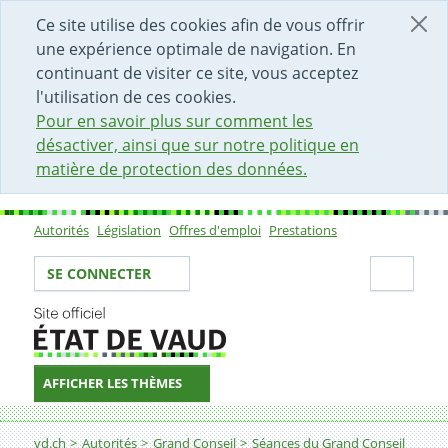
DÉBUT DU CONTENU DE LA PAGE
ACCÈS AU CHAMP DE RECHERCHE
PAGE D'ACCUEIL
FORMULAIRE DE CONTACT
Ce site utilise des cookies afin de vous offrir
une expérience optimale de navigation. En
continuant de visiter ce site, vous acceptez
l'utilisation de ces cookies.
Pour en savoir plus sur comment les
désactiver, ainsi que sur notre politique en
matière de protection des données.
Autorités
Législation
Offres d'emploi
Prestations
Sous-navigation
Votre identité
Secti
SE CONNECTER
AFFICHER LES THÈMES
Fil d'Ariane
vd.ch
Autorités
Grand Conseil
Séances du Grand Conseil