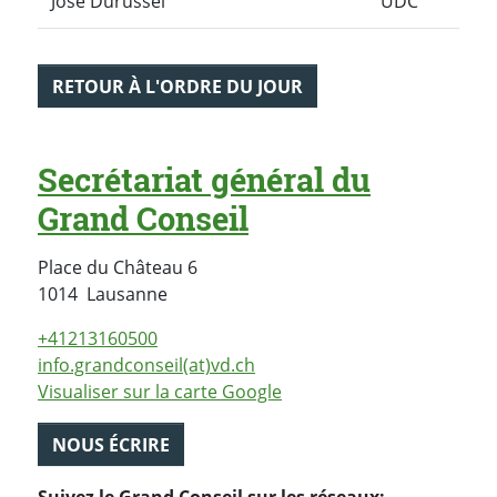
José Durussel
UDC
RETOUR À L'ORDRE DU JOUR
Secrétariat général du
Grand Conseil
Place du Château 6
Suisse
1014
Lausanne
+41213160500
info.grandconseil(at)vd.ch
Visualiser sur la carte Google
NOUS ÉCRIRE
Suivez le Grand Conseil sur les réseaux: