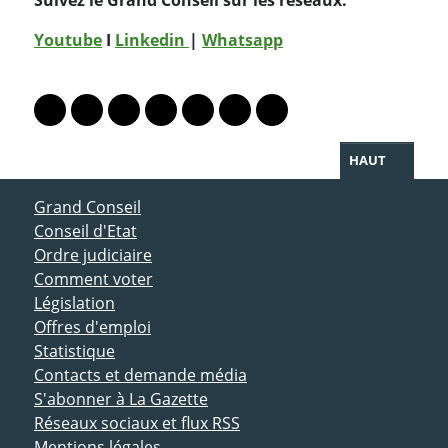
Youtube
I
Linkedin
|
Whatsapp
PARTAGER LA PAGE
Lien vers le profil Mastodon
Lien vers le profil Bluesky
Lien vers le profil Instagram
Lien vers le profil Linkedin
Lien vers le profil Facebook
Lien vers le profil Twitter
Partager par WhatsAp
HAUT
ACCÈS DIRECT
Grand Conseil
Conseil d'Etat
Ordre judiciaire
Comment voter
Législation
Offres d'emploi
Statistique
Contacts et demande média
S'abonner à La Gazette
Réseaux sociaux et flux RSS
Mentions légales