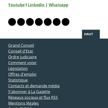
Youtube
I
Linkedin
|
Whatsapp
PARTAGER LA PAGE
Lien vers le profil Mastodon
Lien vers le profil Bluesky
Lien vers le profil Instagram
Lien vers le profil Linkedin
Lien vers le profil Facebook
Lien vers le profil Twitter
Partager par WhatsAp
HAUT
ACCÈS DIRECT
Grand Conseil
Conseil d'Etat
Ordre judiciaire
Comment voter
Législation
Offres d'emploi
Statistique
Contacts et demande média
S'abonner à La Gazette
Réseaux sociaux et flux RSS
Mentions légales