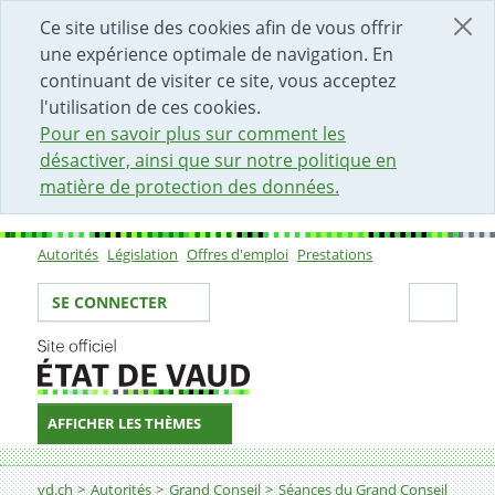
DÉBUT DU CONTENU DE LA PAGE
ACCÈS AU CHAMP DE RECHERCHE
PAGE D'ACCUEIL
FORMULAIRE DE CONTACT
Ce site utilise des cookies afin de vous offrir
une expérience optimale de navigation. En
continuant de visiter ce site, vous acceptez
l'utilisation de ces cookies.
Pour en savoir plus sur comment les
désactiver, ainsi que sur notre politique en
matière de protection des données.
Autorités
Législation
Offres d'emploi
Prestations
Sous-navigation
Votre identité
Secti
SE CONNECTER
AFFICHER LES THÈMES
Fil d'Ariane
vd.ch
Autorités
Grand Conseil
Séances du Grand Conseil