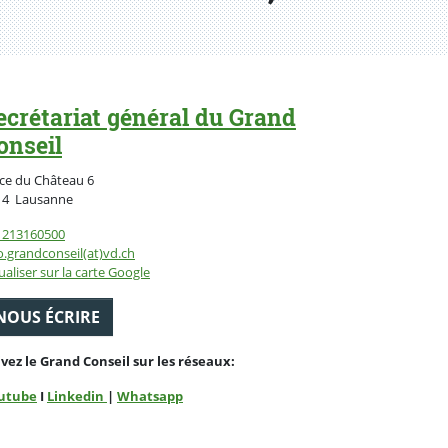
ecrétariat général du Grand
onseil
ce du Château 6
Suisse
14
Lausanne
1213160500
o.grandconseil(at)vd.ch
ualiser sur la carte Google
NOUS ÉCRIRE
ivez le Grand Conseil sur les réseaux:
utube
I
Linkedin
|
Whatsapp