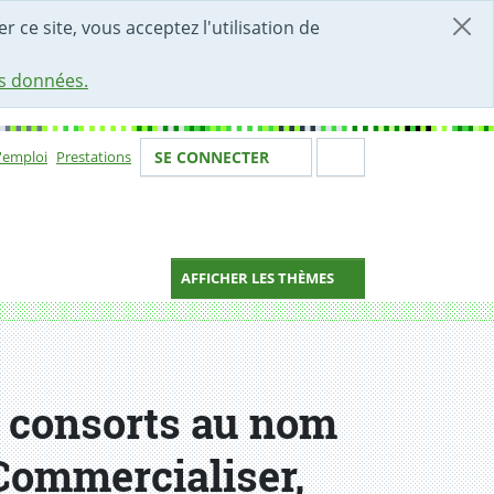
r ce site, vous acceptez l'utilisation de
es données.
Votre identité
Section de 
d'emploi
Prestations
SE CONNECTER
ion
AFFICHER LES THÈMES
t consorts au nom
 Commercialiser,