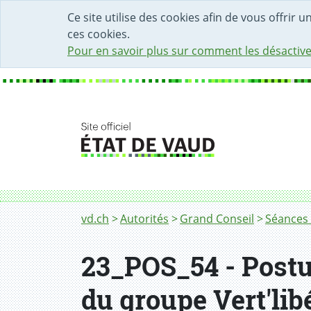
DÉBUT DU CONTENU DE LA PAGE
ACCÈS AU CHAMP DE RECHERCHE
PAGE D'ACCUEIL
FORMULAIRE DE CONTACT
Ce site utilise des cookies afin de vous offrir 
ces cookies.
Pour en savoir plus sur comment les désactive
Fil d'Ariane
vd.ch
Autorités
Grand Conseil
Séances 
23_POS_54 - Postu
du groupe Vert'libé