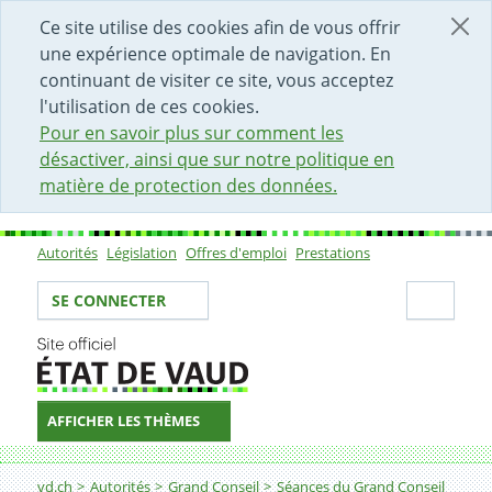
DÉBUT DU CONTENU DE LA PAGE
ACCÈS AU CHAMP DE RECHERCHE
PAGE D'ACCUEIL
FORMULAIRE DE CONTACT
Ce site utilise des cookies afin de vous offrir
une expérience optimale de navigation. En
continuant de visiter ce site, vous acceptez
l'utilisation de ces cookies.
Pour en savoir plus sur comment les
désactiver, ainsi que sur notre politique en
matière de protection des données.
Autorités
Législation
Offres d'emploi
Prestations
Sous-navigation
Votre identité
Secti
SE CONNECTER
AFFICHER LES THÈMES
Fil d'Ariane
vd.ch
Autorités
Grand Conseil
Séances du Grand Conseil