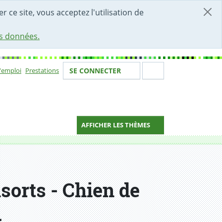
r ce site, vous acceptez l'utilisation de
es données.
Votre identité
Section de 
d'emploi
Prestations
SE CONNECTER
ion
AFFICHER LES THÈMES
sorts - Chien de
.