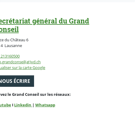
ecrétariat général du Grand
onseil
ce du Château 6
Suisse
14
Lausanne
1213160500
o.grandconseil(at)vd.ch
ualiser sur la carte Google
NOUS ÉCRIRE
ivez le Grand Conseil sur les réseaux:
utube
I
Linkedin
|
Whatsapp