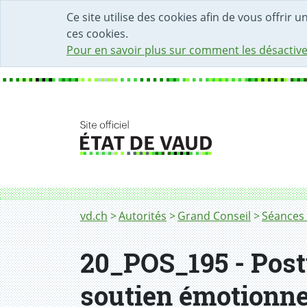
DÉBUT DU CONTENU DE LA PAGE
ACCÈS AU CHAMP DE RECHERCHE
PAGE D'ACCUEIL
FORMULAIRE DE CONTACT
Ce site utilise des cookies afin de vous offrir 
ces cookies.
Pour en savoir plus sur comment les désactive
Fil d'Ariane
vd.ch
Autorités
Grand Conseil
Séances 
20_POS_195 - Postu
soutien émotionnel