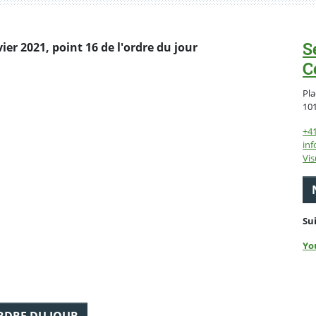
S
er 2021, point 16 de l'ordre du jour
C
Pla
10
+4
inf
Vis
Su
Yo