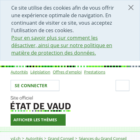
DÉBUT DU CONTENU DE LA PAGE
ACCÈS AU CHAMP DE RECHERCHE
PAGE D'ACCUEIL
FORMULAIRE DE CONTACT
Ce site utilise des cookies afin de vous offrir
une expérience optimale de navigation. En
continuant de visiter ce site, vous acceptez
l'utilisation de ces cookies.
Pour en savoir plus sur comment les
désactiver, ainsi que sur notre politique en
matière de protection des données.
Autorités
Législation
Offres d'emploi
Prestations
Sous-navigation
Votre identité
Secti
SE CONNECTER
AFFICHER LES THÈMES
Fil d'Ariane
vd.ch
Autorités
Grand Conseil
Séances du Grand Conseil