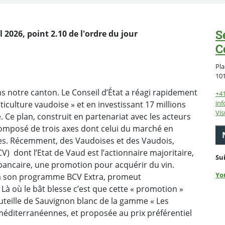
S
2026, point 2.10 de l'ordre du jour
C
Pla
10
ans notre canton. Le Conseil d’État a réagi rapidement
+4
inf
ticulture vaudoise » et en investissant 17 millions
Vis
. Ce plan, construit en partenariat avec les acteurs
t composé de trois axes dont celui du marché en
bles. Récemment, des Vaudoises et des Vaudois,
) dont l’Etat de Vaud est l’actionnaire majoritaire,
Su
t bancaire, une promotion pour acquérir du vin.
Yo
via son programme BCV Extra, promeut
. Là où le bât blesse c’est que cette « promotion »
uteille de Sauvignon blanc de la gamme « Les
 méditerranéennes, et proposée au prix préférentiel