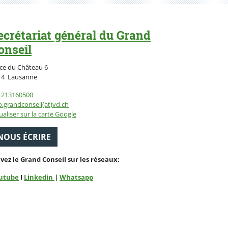
ecrétariat général du Grand
onseil
ce du Château 6
Suisse
14
Lausanne
1213160500
o.grandconseil(at)vd.ch
ualiser sur la carte Google
NOUS ÉCRIRE
ivez le Grand Conseil sur les réseaux:
utube
I
Linkedin
|
Whatsapp