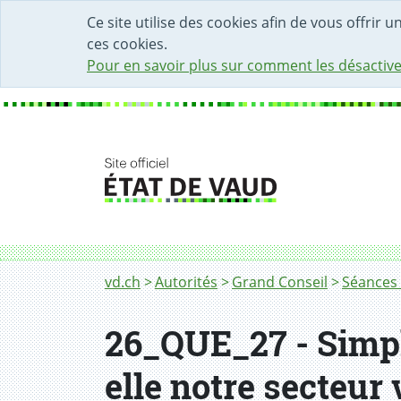
DÉBUT DU CONTENU DE LA PAGE
ACCÈS AU CHAMP DE RECHERCHE
PAGE D'ACCUEIL
FORMULAIRE DE CONTACT
Ce site utilise des cookies afin de vous offrir 
ces cookies.
Pour en savoir plus sur comment les désactive
Fil d'Ariane
vd.ch
Autorités
Grand Conseil
Séances 
26_QUE_27 - Simpl
elle notre secteur 