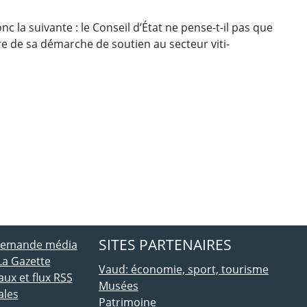
c la suivante : le Conseil d’État ne pense-t-il pas que
e de sa démarche de soutien au secteur viti-
ebook
 Twitter
SITES PARTENAIRES
 demande média
La Gazette
Vaud: économie, sport, tourisme
ux et flux RSS
Musées
ales
Patrimoine