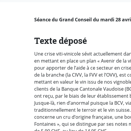
Séance du Grand Conseil du mardi 28 avril 
Texte déposé
Une crise viti-vinicole sévit actuellement d
en mettant en place un plan « Avenir de la vi
pour apporter de l’aide à ce secteur en crise
de la branche (la CIVV, la FVV et l’OVV), es
mettant en valeur le vin issu de nos vigno
clients de la Banque Cantonale Vaudoise (BCV
ont reçu, par le biais de leur établissemen
Jusque-là, rien d’anormal puisque la BCV, 
traditionnellement le terroir et le vin suisse
concerne un cru d’origine française, une bo
Fontaines », qui se distingue par ses notes
de 5.90 CHF, au lieu de 14.95 CHF.