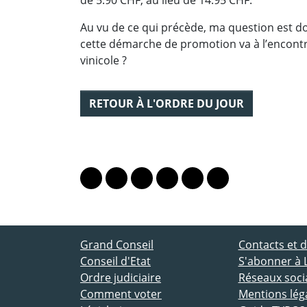
Au vu de ce qui précède, ma question est don
cette démarche de promotion va à l’encontr
vinicole ?
RETOUR À L'ORDRE DU JOUR
PARTAGER LA PAGE
Lien vers le profil Mastodon
Lien vers le profil Bluesky
Lien vers le profil Instagram
Lien vers le profil Linkedin
Lien vers le profil Fac
Lien vers le profil
ACCÈS DIRECT
Grand Conseil
Contacts et
Conseil d'Etat
S'abonner à 
Ordre judiciaire
Réseaux socia
Comment voter
Mentions lég