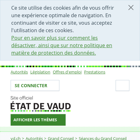
DÉBUT DU CONTENU DE LA PAGE
ACCÈS AU CHAMP DE RECHERCHE
PAGE D'ACCUEIL
FORMULAIRE DE CONTACT
Ce site utilise des cookies afin de vous offrir
une expérience optimale de navigation. En
continuant de visiter ce site, vous acceptez
l'utilisation de ces cookies.
Pour en savoir plus sur comment les
désactiver, ainsi que sur notre politique en
matière de protection des données.
Autorités
Législation
Offres d'emploi
Prestations
Sous-navigation
Votre identité
Secti
SE CONNECTER
AFFICHER LES THÈMES
Fil d'Ariane
vd.ch
Autorités
Grand Conseil
Séances du Grand Conseil