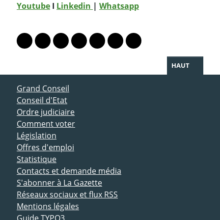
Youtube
I
Linkedin
|
Whatsapp
PARTAGER LA PAGE
Lien vers le profil Mastodon
Lien vers le profil Bluesky
Lien vers le profil Instagram
Lien vers le profil Linkedin
Lien vers le profil Facebook
Lien vers le profil Twitter
Partager par WhatsAp
HAUT
ACCÈS DIRECT
Grand Conseil
Conseil d'Etat
Ordre judiciaire
Comment voter
Législation
Offres d'emploi
Statistique
Contacts et demande média
S'abonner à La Gazette
Réseaux sociaux et flux RSS
Mentions légales
Guide TYPO3