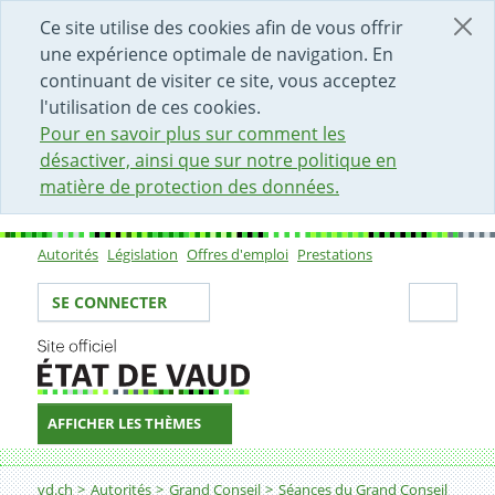
DÉBUT DU CONTENU DE LA PAGE
ACCÈS AU CHAMP DE RECHERCHE
PAGE D'ACCUEIL
FORMULAIRE DE CONTACT
Ce site utilise des cookies afin de vous offrir
une expérience optimale de navigation. En
continuant de visiter ce site, vous acceptez
l'utilisation de ces cookies.
Pour en savoir plus sur comment les
désactiver, ainsi que sur notre politique en
matière de protection des données.
Autorités
Législation
Offres d'emploi
Prestations
Sous-navigation
Votre identité
Secti
SE CONNECTER
AFFICHER LES THÈMES
Fil d'Ariane
vd.ch
Autorités
Grand Conseil
Séances du Grand Conseil