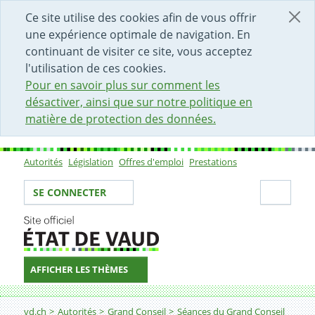
DÉBUT DU CONTENU DE LA PAGE
ACCÈS AU CHAMP DE RECHERCHE
PAGE D'ACCUEIL
FORMULAIRE DE CONTACT
Ce site utilise des cookies afin de vous offrir
une expérience optimale de navigation. En
continuant de visiter ce site, vous acceptez
l'utilisation de ces cookies.
Pour en savoir plus sur comment les
désactiver, ainsi que sur notre politique en
matière de protection des données.
Autorités
Législation
Offres d'emploi
Prestations
Sous-navigation
Votre identité
Secti
SE CONNECTER
AFFICHER LES THÈMES
Fil d'Ariane
vd.ch
Autorités
Grand Conseil
Séances du Grand Conseil