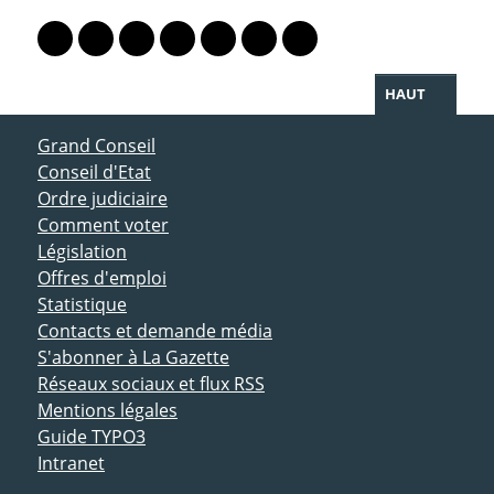
PARTAGER LA PAGE
Lien vers le profil Mastodon
Lien vers le profil Bluesky
Lien vers le profil Instagram
Lien vers le profil Linkedin
Lien vers le profil Facebook
Lien vers le profil Twitter
Partager par WhatsAp
HAUT
ACCÈS DIRECT
Grand Conseil
Conseil d'Etat
Ordre judiciaire
Comment voter
Législation
Offres d'emploi
Statistique
Contacts et demande média
S'abonner à La Gazette
Réseaux sociaux et flux RSS
Mentions légales
Guide TYPO3
Intranet