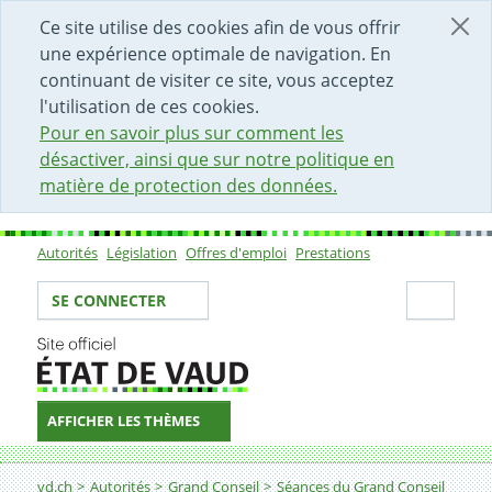
DÉBUT DU CONTENU DE LA PAGE
ACCÈS AU CHAMP DE RECHERCHE
PAGE D'ACCUEIL
FORMULAIRE DE CONTACT
Ce site utilise des cookies afin de vous offrir
une expérience optimale de navigation. En
continuant de visiter ce site, vous acceptez
l'utilisation de ces cookies.
Pour en savoir plus sur comment les
désactiver, ainsi que sur notre politique en
matière de protection des données.
Autorités
Législation
Offres d'emploi
Prestations
Sous-navigation
Votre identité
Secti
SE CONNECTER
AFFICHER LES THÈMES
Fil d'Ariane
vd.ch
Autorités
Grand Conseil
Séances du Grand Conseil